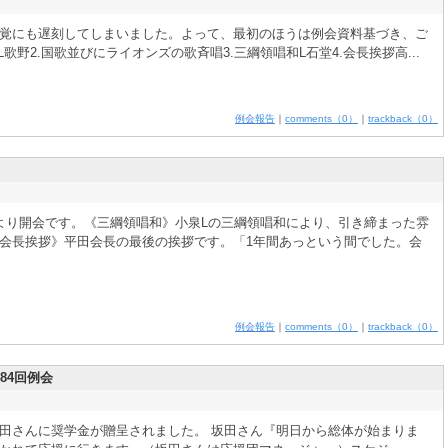
覚にも遅刻してしまいました。よって、最初のほうは例会資料基づき、ご
歌野2.国歌並びにライオンズの歌斉唱3.三綱領唱和L石堂4.会長挨拶高...
例会報告
｜
comments（0）
｜
trackback（0）
より開会です。《三綱領唱和》小泉Lの三綱領唱和により、引き締まった雰
会長挨拶》平田会長の最後の挨拶です。「1年間あっという間でした。会
例会報告
｜
comments（0）
｜
trackback（0）
84回例会
田さんに奨学金が贈呈されました。 坂田さん『明日から総体が始まりま