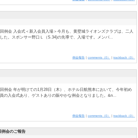
8回例会 入会式＜新入会員入場＞今月も、黄壁城ライオンズクラブは、二人
た。スポンサー野口Ｌ（S.34)の先導で、入場です。メンバ...
例会報告
｜
comments（0）
｜
trackback（0）
回例会 年が明けての1月28日（木）、ホテル日航熊本において、今年初め
の入会式あり、ゲストありの賑やかな例会となりました。&n...
例会報告
｜
comments（0）
｜
trackback（0）
4回例会のご報告