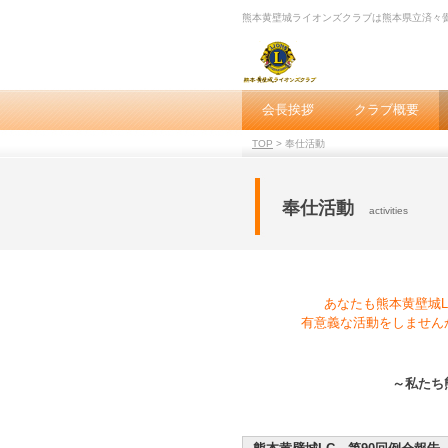
熊本黄壁城ライオンズクラブは熊本県立済々
会長挨拶
クラブ概要
TOP
> 奉仕活動
奉仕活動
activities
あなたも熊本黄壁城L
有意義な活動をしません
～私たち