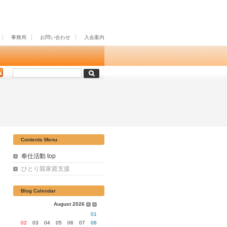
事務局
お問い合わせ
入会案内
Contents Menu
奉仕活動 top
ひとり親家庭支援
Blog Calendar
August 2026
01
02
03
04
05
06
07
08