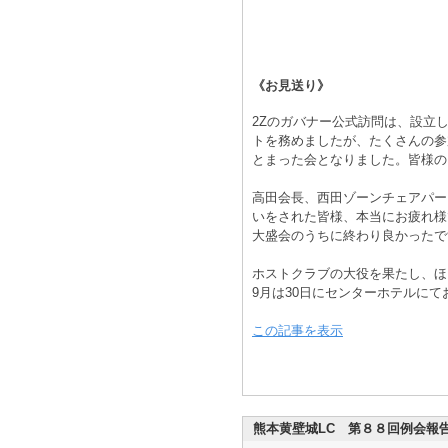
《お見送り》
2Zのガバナー公式訪問は、設立
トを務めましたが、たくさんの参
とまった会となりました。皆様の
高田会長、西田ゾーンチェアパー
いをされた皆様、本当にお疲れ様
大盛会のうちに終わり良かったで
ホストクラブの大役を果たし、ほっ
9月は30日にセンターホテルに
この記事を表示
熊本黄壁城LC 第８８回例会報