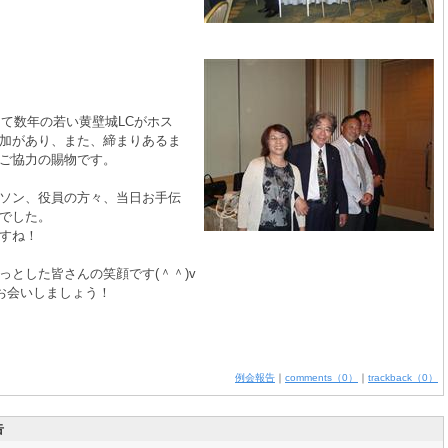
して数年の若い黄壁城LCがホス
加があり、また、締まりあるま
ご協力の賜物です。
ソン、役員の方々、当日お手伝
でした。
すね！
とした皆さんの笑顔です(＾＾)v
てお会いしましょう！
例会報告
｜
comments（0）
｜
trackback（0）
告