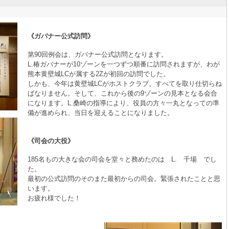
《ガバナー公式訪問》
第90回例会は、ガバナー公式訪問となります。
L.椿ガバナーが10ゾーンを一つずつ順番に訪問されますが、わが
熊本黄壁城LCが属する2Zが初回の訪問でした。
しかも、今年は黄壁城LCがホストクラブ。すべてを取り仕切らね
ばなりません。そして、これから後の9ゾーンの見本となる会合
になります。L.桑崎の指導により、役員の方々一丸となっての準
備が進められ、当日を迎えることになりました。
《司会の大役》
185名もの大きな会の司会を堂々と務めたのは L. 千場 でし
た。
最初の公式訪問のそのまた最初からの司会。緊張されたことと思
います。
お疲れ様でした！