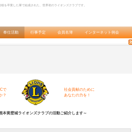
黌校を卒業した輩で結成された、世界初のライオンズクラブです。
奉仕活動
行事予定
会員名簿
インターネット例会
Cで
社会貢献のために
か？
あなたの力を！
熊本黄壁城ライオンズクラブの活動ご紹介します～