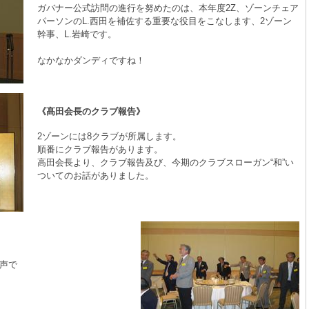
ガバナー公式訪問の進行を努めたのは、本年度2Z、ゾーンチェア
パーソンのL.西田を補佐する重要な役目をこなします、2ゾーン
幹事、L.岩崎です。
なかなかダンディですね！
《髙田会長のクラブ報告》
2ゾーンには8クラブが所属します。
順番にクラブ報告があります。
高田会長より、クラブ報告及び、今期のクラブスローガン“和”い
ついてのお話がありました。
声で