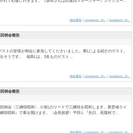
かれて応援に行きます。（坂田さんは応援団マネージャー）スケジュー...
例会報告
｜
comments（0）
｜
trackback（0）
2回例会報告
ゲストの皆様が例会に参加してくださいました。東Lによる紹介のゲスト。
そうです。 福島Lは、3名ものゲスト...
例会報告
｜
comments（0）
｜
trackback（0）
0回例会報告
0回例会〈三綱領唱和〉 小泉Lのリードで三綱領を唱和します。黄壁城ライ
綱領唱和』で幕を開けます。〈会長挨拶〉平田Ｌ『先日、長陽村で...
例会報告
｜
comments（0）
｜
trackback（0）