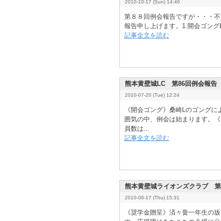
2010-10-17 (Sun) 14:46
第８８回例会報告ですが・・・不
報告申し上げます。1.開会ゴングL
記事全文を読む
熊本黄壁城LC 第86回例会報告
2010-07-20 (Tue) 12:24
《開会ゴング》桑崎Lのゴングに
囲気の中、例会は始まります。《
員数は...
記事全文を読む
熊本黄壁城ライオンズクラブ 第
2010-06-17 (Thu) 15:31
《奨学金贈呈》済々黌一年生の坂