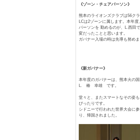
《ゾーン・チェアパーソン》
熊本のライオンズクラブは56ク
LCは2ゾーンに属します。本年度
パーソンを 勤めるのが、L.西田
変だったことと思います。
ガバナー入場の時は先導も努めま
《新ガバナー》
本年度のガバナーは、熊本火の国
L. 椿 幸雄 です。
堂々と、またスマートなその姿も
ぴったりです。
シドニーで行われた世界大会に参
り、帰国されました。